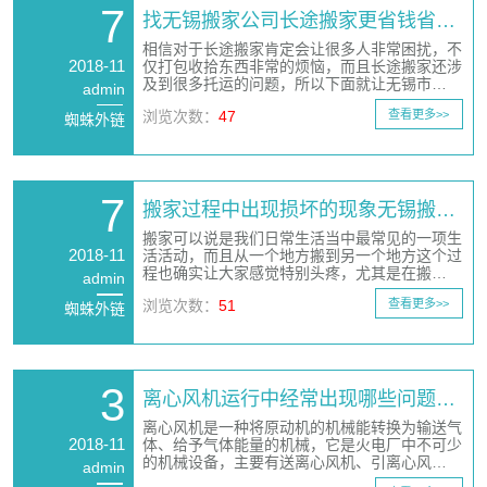
7
找无锡搬家公司长途搬家更省钱省…
相信对于长途搬家肯定会让很多人非常困扰，不
2018-11
仅打包收拾东西非常的烦恼，而且长途搬家还涉
及到很多托运的问题，所以下面就让无锡市…
admin
浏览次数：
47
查看更多>>
蜘蛛外链
7
搬家过程中出现损坏的现象无锡搬…
搬家可以说是我们日常生活当中最常见的一项生
2018-11
活活动，而且从一个地方搬到另一个地方这个过
程也确实让大家感觉特别头疼，尤其是在搬…
admin
浏览次数：
51
查看更多>>
蜘蛛外链
3
离心风机运行中经常出现哪些问题…
离心风机是一种将原动机的机械能转换为输送气
2018-11
体、给予气体能量的机械，它是火电厂中不可少
的机械设备，主要有送离心风机、引离心风…
admin