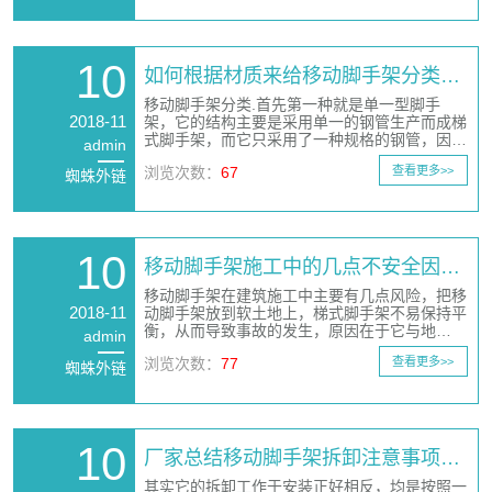
10
如何根据材质来给移动脚手架分类…
移动脚手架分类.首先第一种就是单一型脚手
2018-11
架，它的结构主要是采用单一的钢管生产而成梯
式脚手架，而它只采用了一种规格的钢管，因…
admin
浏览次数：
67
查看更多>>
蜘蛛外链
10
移动脚手架施工中的几点不安全因…
移动脚手架在建筑施工中主要有几点风险，把移
2018-11
动脚手架放到软土地上，梯式脚手架不易保持平
衡，从而导致事故的发生，原因在于它与地…
admin
浏览次数：
77
查看更多>>
蜘蛛外链
10
厂家总结移动脚手架拆卸注意事项…
其实它的拆卸工作于安装正好相反，均是按照一