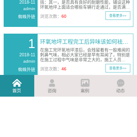
2018-11
括：其一，是否具有良好的耐磨性能，铺设这种
环氧地坪上面适合哪些车辆行走通过，是否满…
admin
浏览次数：
60
查看更多>>
蜘蛛外链
1
环氧地坪工程完工后异味该如何袪…
在施工完环氧地坪漆后，会残留着有一股难闻的
2018-11
刺鼻气味，相必大家已经是早有耳闻了，特别是
在施工过程中气味是非常之大的，施工人员…
admin
浏览次数：
46
查看更多>>
蜘蛛外链
1
环氧地坪漆施工过程中如何控制漆…
在施工质量管理中，膜厚管理是较为重要的一
2018-11
项。所谓膜厚管理，是对环氧地坪漆施工中的涂
膜厚度进行控制和对施工后的膜厚进行检测分…
admin
浏览次数：
89
查看更多>>
蜘蛛外链