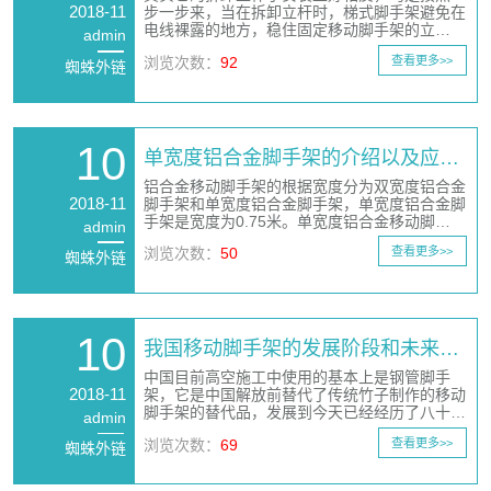
2018-11
步一步来，当在拆卸立杆时，梯式脚手架避免在
电线裸露的地方，稳住固定移动脚手架的立…
admin
浏览次数：
92
查看更多>>
蜘蛛外链
10
单宽度铝合金脚手架的介绍以及应…
铝合金移动脚手架的根据宽度分为双宽度铝合金
2018-11
脚手架和单宽度铝合金脚手架，单宽度铝合金脚
手架是宽度为0.75米。单宽度铝合金移动脚…
admin
浏览次数：
50
查看更多>>
蜘蛛外链
10
我国移动脚手架的发展阶段和未来…
中国目前高空施工中使用的基本上是钢管脚手
2018-11
架，它是中国解放前替代了传统竹子制作的移动
脚手架的替代品，发展到今天已经经历了八十…
admin
浏览次数：
69
查看更多>>
蜘蛛外链