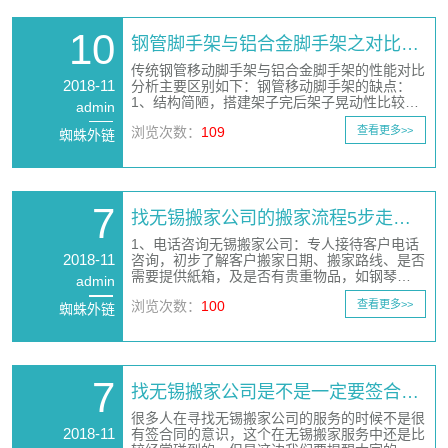
10
钢管脚手架与铝合金脚手架之对比…
传统钢管移动脚手架与铝合金脚手架的性能对比
2018-11
分析主要区别如下：钢管移动脚手架的缺点：
1、结构简陋，搭建架子完后架子晃动性比较…
admin
浏览次数：
109
查看更多>>
蜘蛛外链
7
找无锡搬家公司的搬家流程5步走…
1、电话咨询无锡搬家公司：专人接待客户电话
2018-11
咨询，初步了解客户搬家日期、搬家路线、是否
需要提供紙箱，及是否有贵重物品，如钢琴…
admin
浏览次数：
100
查看更多>>
蜘蛛外链
7
找无锡搬家公司是不是一定要签合…
很多人在寻找无锡搬家公司的服务的时候不是很
2018-11
有签合同的意识，这个在无锡搬家服务中还是比