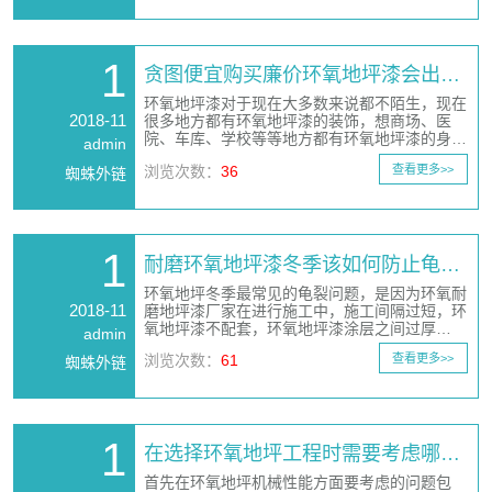
1
贪图便宜购买廉价环氧地坪漆会出…
环氧地坪漆对于现在大多数来说都不陌生，现在
2018-11
很多地方都有环氧地坪漆的装饰，想商场、医
院、车库、学校等等地方都有环氧地坪漆的身…
admin
浏览次数：
36
查看更多>>
蜘蛛外链
1
耐磨环氧地坪漆冬季该如何防止龟…
环氧地坪冬季最常见的龟裂问题，是因为环氧耐
2018-11
磨地坪漆厂家在进行施工中，施工间隔过短，环
氧地坪漆不配套，环氧地坪漆涂层之间过厚…
admin
浏览次数：
61
查看更多>>
蜘蛛外链
1
在选择环氧地坪工程时需要考虑哪…
首先在环氧地坪机械性能方面要考虑的问题包