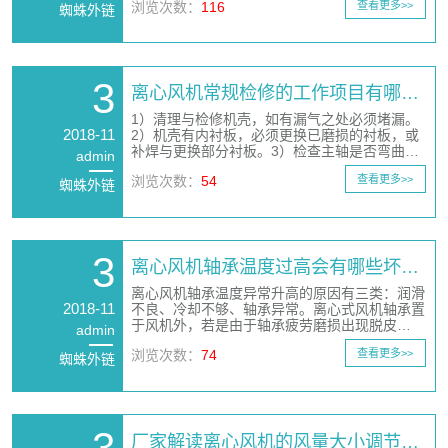
浏览次数：
116
查看更多>>
蜘蛛外链
3
离心风机常规检修的工作项目有哪…
1）清理与检修机壳，如有漏气之处必须堵漏。
2018-11
2）机壳有内衬板，必须更换已磨损的衬板，或
补焊与更换部分衬板。3）检查主轴是否弯曲…
admin
浏览次数：
54
查看更多>>
蜘蛛外链
3
离心风机轴承温度过高会有哪些坏…
离心风机轴承温度异常升高的原因有三类：润滑
2018-11
不良、冷却不够、轴承异常。离心式风机轴承置
于风机外，若是由于轴承疲劳磨损出现脱皮…
admin
浏览次数：
74
查看更多>>
蜘蛛外链
3
厂家解读离心风机的风量大小调节…