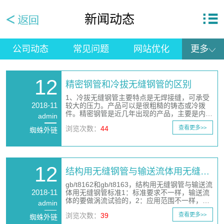
新闻动态
公司动态
常见问题
网站优化
更多
12
精密钢管和冷拔无缝钢管的区别
1、冷拔无缝钢管主要特点是无焊接缝，可承受
2018-11
较大的压力。产品可以是很粗糙的铸态或冷拨
件。精密钢管是近几年出现的产品，主要是内…
admin
浏览次数：
44
查看更多>>
蜘蛛外链
12
结构用无缝钢管与输送流体用无缝…
gb/t8162和gb/t8163，结构用无缝钢管与输送流
2018-11
体用无缝钢管标准1：标准要求不一样，输送流
体的要做涡流试验的，2：应用范围不一样，…
admin
浏览次数：
39
查看更多>>
蜘蛛外链