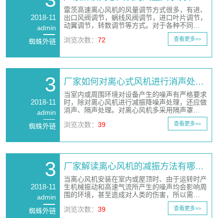
雷茨高速离心风机的风量调节方式很多，有进、
2018-11
出口风阀调节，蜗线风阀调节，进口叶片调节，
动翼调节，转数调节等方式。对于各种不同…
admin
浏览次数：
72
查看更多>>
蜘蛛外链
3
厂家如何对离心式风机进行消声处…
当室内或周围环境对设备产生的噪声有严格要求
2018-11
时，除对离心风机进行减振降噪声处理，还应做
消声、隔声处理。对离心风机多采用隔声罩…
admin
浏览次数：
39
查看更多>>
蜘蛛外链
3
厂家解读离心风机的减振方法有哪…
当离心风机安装在室内或屋顶时、由于运转时产
2018-11
生机械振动和高速气流所产生的噪声均会影响周
围的环境，甚至造成对人类的伤害，所以需…
admin
浏览次数：
39
查看更多>>
蜘蛛外链