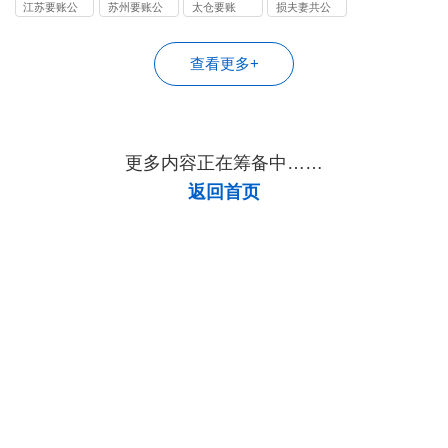
司
司
司
江苏要账公
苏州要账公
太仓要账
损夫妻共公
司
司
司
查看更多+
更多内容正在筹备中……
返回首页