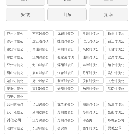
安徽
山东
湖南
苏州讨债公
南京讨债公
无锡讨债公
常州讨债公
扬州讨债公
司
司
司
司
司
徐州讨债公
连云港讨债
盐城讨债公
淮安讨债公
宿迁讨债公
司
公司
司
司
司
镇江讨债公
南通讨债公
泰州讨债公
兴化讨债公
东台讨债公
司
司
司
司
司
常熟讨债公
江阴讨债公
张家港讨债
通州讨债公
宜兴讨债公
司
司
公司
司
司
邳州讨债公
海门讨债公
溧阳讨债公
泰兴讨债公
如皋讨债公
司
司
司
司
司
昆山讨债公
启东讨债公
江都讨债公
丹阳讨债公
吴江讨债公
司
司
司
司
司
靖江讨债公
扬中讨债公
新沂讨债公
仪征讨债公
太仓讨债公
司
司
司
司
司
姜堰讨债公
高邮讨债公
金坛讨债公
句容讨债公
灌南讨债公
司
司
司
司
司
海安讨债公
司
台州临海讨
莆田讨债公
龙岩催债公
湖州讨债公
乐清讨债公
债公司
司
司
司
司
苏州催债公
苏州收账公
苏州要债公
苏州讨债公
昆山讨债公
司
司
司
司
司
讨债公司
江苏讨债公
苏州讨债公
件查办
环境后公司
司
司
要账公司
湖南讨债公
长沙讨债公
变卖毁
岳阳讨债公