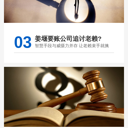
03
姜堰要账公司追讨老赖?
智慧手段与威慑力并存 让老赖束手就擒