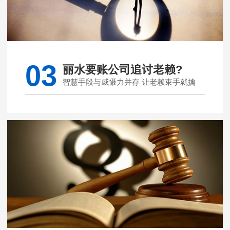
03
丽水要账公司追讨老赖?
智慧手段与威慑力并存 让老赖束手就擒