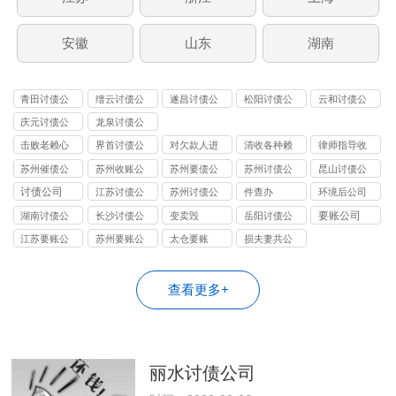
安徽
山东
湖南
青田讨债公
缙云讨债公
遂昌讨债公
松阳讨债公
云和讨债公
司
司
司
司
司
庆元讨债公
龙泉讨债公
司
司
击败老赖心
界首讨债公
对欠款人进
清收各种赖
律师指导收
理防线
司
行过催讨
债
账
苏州催债公
苏州收账公
苏州要债公
苏州讨债公
昆山讨债公
司
司
司
司
司
讨债公司
江苏讨债公
苏州讨债公
件查办
环境后公司
司
司
要账公司
湖南讨债公
长沙讨债公
变卖毁
岳阳讨债公
司
司
司
江苏要账公
苏州要账公
太仓要账
损夫妻共公
司
司
司
查看更多+
丽水讨债公司