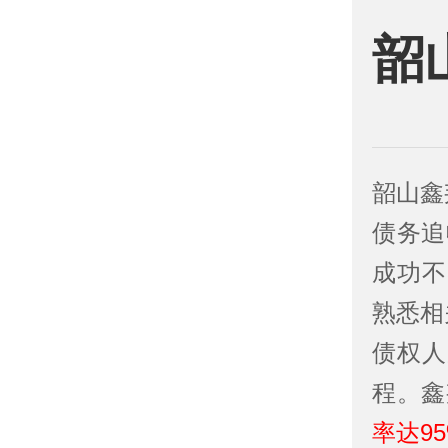
韶
韶山鑫
债务追
成功不
熟悉相
债权人
程。鑫
率达9