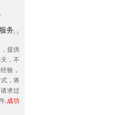
服务
司
，提供
3天，不
作经验，
方式，将
务请求过
件,
成功
。