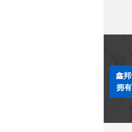
鑫邦
拥有