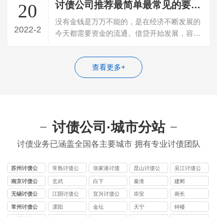
讨债公司推荐最简单最常见的要账方法
20
没有金钱是万万不能的，是在经济不断发展的
2022-2
今天都需要资金的流通。借贷开始发展，容易
出现欠款不还的现象，那么讨债就会相应…
查看更多+
讨债公司·城市分站
讨债业务已涵盖全国各主要城市 拥有专业讨债团队
苏州讨债公
常熟讨债公
张家港讨债
昆山讨债公
吴江讨债公
司
司
公司
司
司
南京讨债公
玄武
白下
秦淮
建邺
司
无锡讨债公
江阴讨债公
宜兴讨债公
崇安
南长
司
司
司
常州讨债公
溧阳
金坛
天宁
钟楼
司