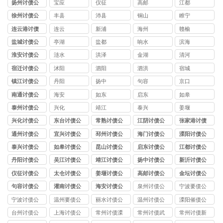
扬州讨债公
宝应
仪征
高邮
江都
司
徐州讨债公
丰县
沛县
铜山
睢宁
司
连云港讨债
连云
新浦
海州
赣榆
公司
盐城讨债公
亭湖
盐都
响水
滨海
司
淮安讨债公
涟水
洪泽
金湖
清河
司
宿迁讨债公
沭阳
泗阳
泗洪
宿城
司
镇江讨债公
丹阳
扬中
句容
京口
司
南通讨债公
海安
如东
启东
如皋
司
泰州讨债公
兴化
靖江
泰兴
姜堰
司
兴化讨债公
东台讨债公
常熟讨债公
江阴讨债公
张家港讨债
司
司
司
司
公司
通州讨债公
宜兴讨债公
邳州讨债公
海门讨债公
溧阳讨债公
司
司
司
司
司
泰兴讨债公
如皋讨债公
昆山讨债公
启东讨债公
江都讨债公
司
司
司
司
司
丹阳讨债公
吴江讨债公
靖江讨债公
扬中讨债公
新沂讨债公
司
司
司
司
司
仪征讨债公
太仓讨债公
姜堰讨债公
高邮讨债公
金坛讨债公
司
司
司
司
司
句容讨债公
灌南讨债公
海安讨债公
泉州讨债公
宁波要债公
司
司
司
司
司
宁波讨债公
温州要债公
丽水讨债公
温州讨债公
溧阳催债公
司
司
司
司
司
台州讨债公
上海讨债公
常州讨债溧
常州讨债武
常州讨债新
司
司
阳公司
进公司
北公司