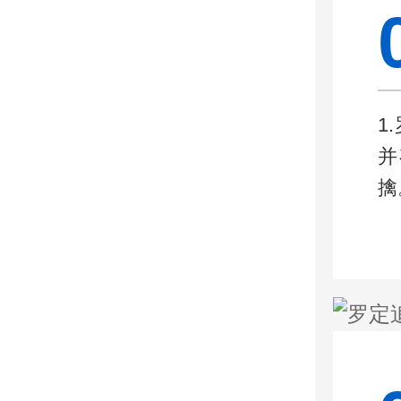
1
并
擒