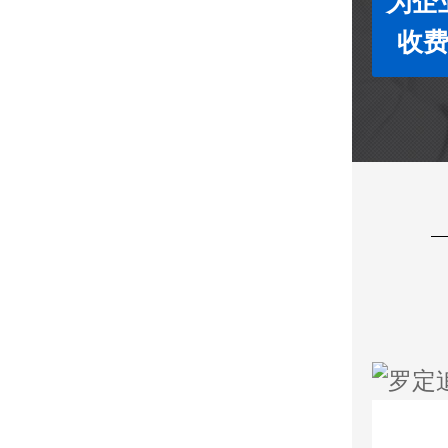
为企
收费