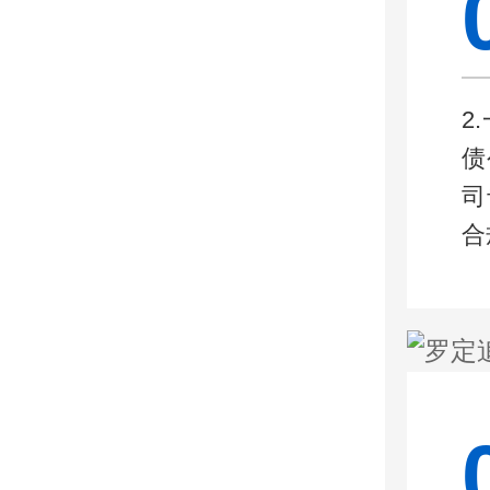
2
债
司
合