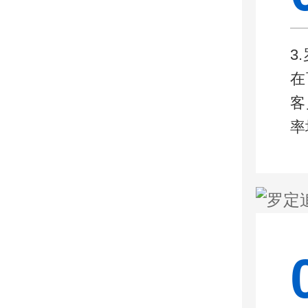
3
在
客
率