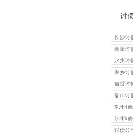
讨
长沙讨
司
衡阳讨
司
永州讨
司
湘乡讨
司
吉首讨
司
韶山讨
司
常州讨债
公司
苏州催债
讨债公