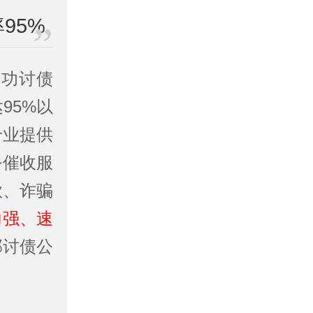
95%
成功讨债
95%以
专业提供
务催收服
款、诈骗
力强、速
邦讨债公