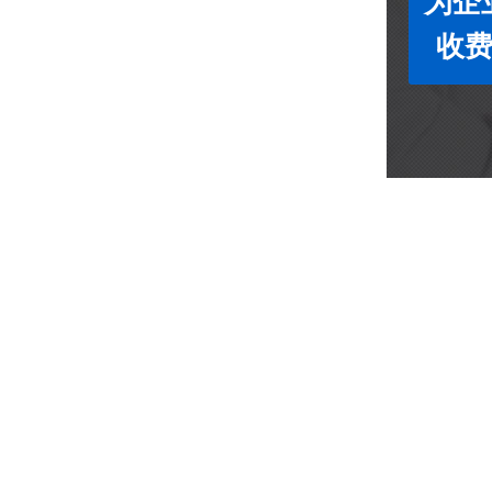
为企
收费