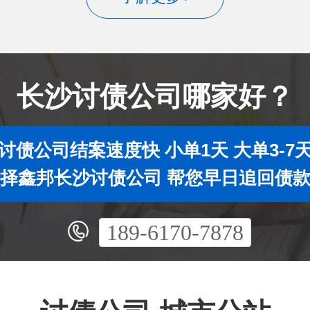
长沙讨债公司哪家好？
讨债公司结案速度快 小单1天 大单3-7
择鑫邦长沙讨债公司 帮您早日追回债
189-6170-7878