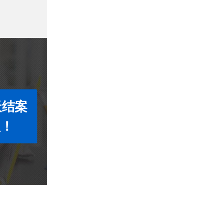
天结案
款！