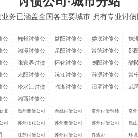
讨债公司·城市分站
债业务已涵盖全国各主要城市 拥有专业讨债
债公
郴州讨债公
益阳讨债公
娄底讨债公
株
司
司
司
司
债公
湘潭讨债公
岳阳讨债公
常德讨债公
邵
司
司
司
司
债公
张家界讨债
怀化讨债公
浏阳讨债公
醴
公司
司
司
司
债公
耒阳讨债公
沅江讨债公
涟源讨债公
常
司
司
司
司
债公
冷水江讨债
临湘讨债公
汨罗讨债公
武
公司
司
司
司
债公
湘西讨债公
司
新北
温州要债公司
余姚讨债公司
常州讨债钟楼
常州
公司
公司
公司
苏州收账公司
苏州要债公司
苏州讨债公司
昆山
司
江苏讨债公司
苏州讨债公司
件查办
环境