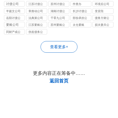
司
司
司
司
司
讨债公司
江苏讨债公
苏州讨债公
件查办
环境后公司
司
司
半篇文公司
章推动公司
湖南讨债公
长沙讨债公
变卖毁
司
司
岳阳讨债公
法典第公司
千零九公司
部份承担公
债务方财公
司
司
司
要账公司
江苏要账公
苏州要账公
太仓要账
损夫妻共公
司
司
司
同财产或公
伪造债务公
司
司
查看更多+
更多内容正在筹备中……
返回首页