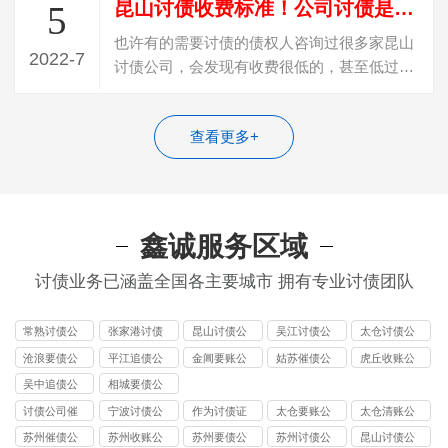
昆山讨债收费标准！公司讨债是怎么收费？
5
也许有的需要讨债的债权人咨询过很多家昆山
2022-7
讨债公司，会发现有收费很低的，甚至低过
20%收费，遇到这种收费的，百分百是“骗…
查看更多+
鑫诚服务区域
讨债业务已涵盖全国各主要城市 拥有专业讨债团队
常熟讨债公
张家港讨债
昆山讨债公
吴江讨债公
太仓讨债公
司
公司
司
司
司
沧浪要债公
平江追债公
金阊要账公
姑苏催债公
虎丘收账公
司
司
司
司
司
吴中追债公
相城要债公
司
司
讨债公司催
宁波讨债公
作为讨债证
太仓要账公
太仓清账公
收
司
据
司
司
苏州催债公
苏州收账公
苏州要债公
苏州讨债公
昆山讨债公