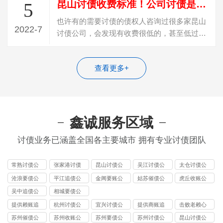
昆山讨债收费标准！公司讨债是怎么收费？
5
也许有的需要讨债的债权人咨询过很多家昆山
2022-7
讨债公司，会发现有收费很低的，甚至低过
20%收费，遇到这种收费的，百分百是“骗…
查看更多+
鑫诚服务区域
讨债业务已涵盖全国各主要城市 拥有专业讨债团队
常熟讨债公
张家港讨债
昆山讨债公
吴江讨债公
太仓讨债公
司
公司
司
司
司
沧浪要债公
平江追债公
金阊要账公
姑苏催债公
虎丘收账公
司
司
司
司
司
吴中追债公
相城要债公
司
司
提供赖账追
杭州讨债公
宜兴讨债公
提供商账追
击败老赖心
收
司
司
收
理防线
苏州催债公
苏州收账公
苏州要债公
苏州讨债公
昆山讨债公