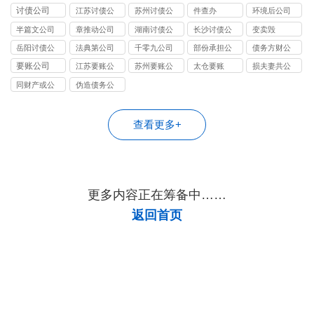
司
司
司
司
司
讨债公司
江苏讨债公
苏州讨债公
件查办
环境后公司
司
司
半篇文公司
章推动公司
湖南讨债公
长沙讨债公
变卖毁
司
司
岳阳讨债公
法典第公司
千零九公司
部份承担公
债务方财公
司
司
司
要账公司
江苏要账公
苏州要账公
太仓要账
损夫妻共公
司
司
司
同财产或公
伪造债务公
司
司
查看更多+
更多内容正在筹备中……
返回首页